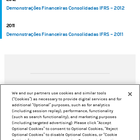
Demonstrações Financeiras Consolidadas IFRS – 2012
2011
Demonstrações Financeiras Consolidadas IFRS – 2011
Your Privacy Choices
We and our partners use cookies and similar tools
(“Cookies”) as necessary to provide digital services and for
Informações Regulatórias
additional “Optional” purposes, such as for analytics
(including session replay), performance, functionality
Demonstrações Financeiras
(such as search functionality), and marketing purposes
(including targeted advertising). Please click “Accept
Gerenciamento de Riscos e de Capital
Optional Cookies” to consent to Optional Cookies, “Reject
Optional Cookies” to disable Optional Cookies, or “Cookie
Governança